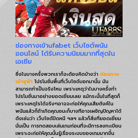
ช่องทางเข้าufabet เว็บไซต์พนัน
ออนไลน์ ได้รับความนิยมมากที่สุดใน
เอเซีย
ซึ่งในบางครั้งพวกเราก็จะต้องคิดบ้างว่า
ช่องทาง
เข้ายูฟ่า
โปรโมชั่นพื้นที่เว็บไซต์บอกมานั้น มัน
สามารถทำเป็นจริงไหม เพราะเหตุว่าในบางครั้งทำ
โปรโมชั่นมาอย่างยอดเยี่ยมเลย แม้กระนั้นในที่สุดก็
เพราะเหตุไรได้จริงๆอาจจะก่อให้คุณเสียตังค์ใน
พนันแล้วก็ถ้าเกิดคุณชนะก็บางทีอาจเผชิญปัญหาได้
ดังเช่นว่า เว็บไซต์ปิดหนี ฯลฯ แล้วก็สิ่งที่ยอดเยี่ยม
นั่นเป็น การทดสอบเล่นเกมก่อนที่จะมีการลงทะเบียน
เพราะจะก่อให้คุณนั้นรู้เรื่องระบบของเกมมากขึ้น