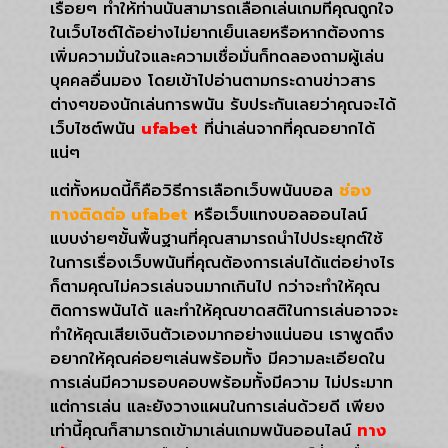
เรื่อยๆ ทำให้ท่านนั้นสามารถเลือกเล่นเกมที่คุณถูกใจ
ในเว็บไซต์ได้อย่างไม่ยากเย็นเลยหรือหากต้องการ
เพิ่มความมั่นใจและความเชื่อมั่นก็ทดลองถามผู้เล่น
บุคคลอื่นมอง โดยเข้าไปอ่านตามกระดานข่าวสาร
ต่างๆของนักเล่นการพนัน รับประกันเลยว่าคุณจะได้
เว็บไซต์พนัน
ufabet
ที่น่าเล่นจากที่คุณอยากได้
แน่ๆ
แต่ทั้งหมดนี้ก็คือวิธีการเลือกเว็บพนันบอล
ช่อง
ทางติดต่อ ufabet
หรือเว็บแทงบอลออนไลน์
แบบง่ายๆขั้นพื้นฐานที่คุณสามารถนำไปประยุกต์ใช้
ในการเรื่องเว็บพนันที่คุณต้องการเล่นได้แต่อย่างไร
ก็ตามคุณไม่ควรเล่นจนมากเกินไป กว่าจะทำให้คุณ
ติดการพนันได้ และทำให้คุณขาดสติในการเล่นอาจจะ
ทำให้คุณเสียเงินตัวเองมากอย่างแน่นอน เราพูดถึง
อยากให้คุณค่อยๆเล่นพร้อมทั้ง มีความละเอียดใน
การเล่นมีความรอบคอบพร้อมทั้งมีความ ไม่ประมาท
แต่การเล่น และยังวางแผนในการเล่นด้วยดี เพียง
เท่านี้คุณก็สามารถเข้ามาเล่นเกมพนันออนไลน์
ทาง