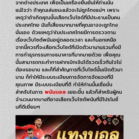
จากต่างประเทศ เพื่อเป็นเครื่องยืนยันให้ท่านนั้น
แน่ใจว่า ถ้าคุณเล่นชนะแล้วจะไม่ถูกโกงแน่ๆ เพราะ
เหตุว่าถ้าเกิดคุณนั้นเลือกเว็บไซต์ที่มีประธานเป็นคน
ประเทศไทย มันก็เสี่ยงมากมายที่คุณอาจจะถูกโกง
นั่นเอง ด้วยเหตุว่าในประเทศไทยมีการตรวจทาน
เรื่องเว็บไซต์พนันอยู่ตลอดเวลา และก็นอกเหนือ
จากนี้ควรที่จะเลือกเว็บไซต์ที่เปิดตัวมานานรวมทั้งมี
การทำธุรกรรมทางธนาคารที่มากมายด้วย เพื่อคุณ
นั้นสามารถกระทำการฝากเบิกเงินได้รวดเร็วทันใจไม่
ต้องรอนาน และก็ที่สำคัญการที่เว็บไซต์นั้นเปิดตัวมา
นาน ก็ทำให้มีระบบระเบียบการจัดการจัดแจงที่มี
คุณภาพ มีระบบระเบียบที่ดี ทำให้ท่านนั้นเชื่อมั่น
สำหรับในการ
พนันบอล
เยอะขึ้น แล้วก็สำหรับผู้คน
จำนวนมากบางทีอาจเลือกเว็บไซต์พนันที่มีโปรโมชั่
นที่ดีเยี่ยมๆ