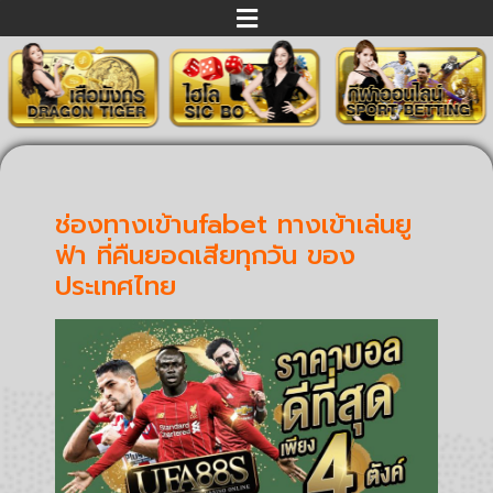
ช่องทางเข้าufabet ทางเข้าเล่นยู
ฟ่า ที่คืนยอดเสียทุกวัน ของ
ประเทศไทย