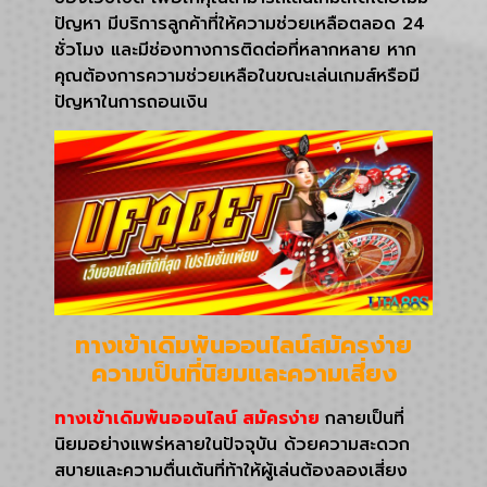
ปัญหา มีบริการลูกค้าที่ให้ความช่วยเหลือตลอด 24
ชั่วโมง และมีช่องทางการติดต่อที่หลากหลาย หาก
คุณต้องการความช่วยเหลือในขณะเล่นเกมส์หรือมี
ปัญหาในการถอนเงิน
ทางเข้าเดิมพันออนไลน์สมัครง่าย
ความเป็นที่นิยมและความเสี่ยง
ทางเข้าเดิมพันออนไลน์ สมัครง่าย
กลายเป็นที่
นิยมอย่างแพร่หลายในปัจจุบัน ด้วยความสะดวก
สบายและความตื่นเต้นที่ท้าให้ผู้เล่นต้องลองเสี่ยง