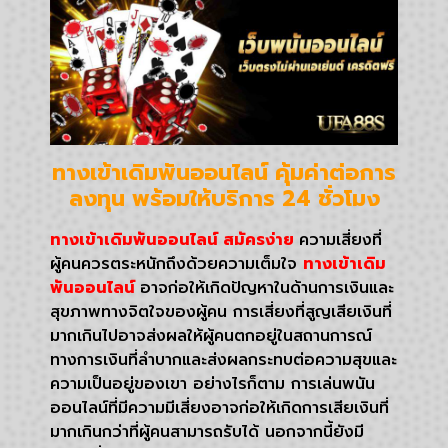
ทางเข้าเดิมพันออนไลน์ คุ้มค่าต่อการ
ลงทุน พร้อมให้บริการ 24 ชั่วโมง
ทางเข้าเดิมพันออนไลน์ สมัครง่าย
ความเสี่ยงที่
ผู้คนควรตระหนักถึงด้วยความเต็มใจ
ทางเข้าเดิม
พันออนไลน์
อาจก่อให้เกิดปัญหาในด้านการเงินและ
สุขภาพทางจิตใจของผู้คน การเสี่ยงที่สูญเสียเงินที่
มากเกินไปอาจส่งผลให้ผู้คนตกอยู่ในสถานการณ์
ทางการเงินที่ลำบากและส่งผลกระทบต่อความสุขและ
ความเป็นอยู่ของเขา อย่างไรก็ตาม การเล่นพนัน
ออนไลน์ที่มีความมีเสี่ยงอาจก่อให้เกิดการเสียเงินที่
มากเกินกว่าที่ผู้คนสามารถรับได้ นอกจากนี้ยังมี