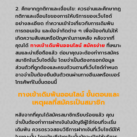
2. ศึกษากฎกติกาและเงื่อนไข: ควรอ่านและศึกษากฎ
กติกาและเงื่อนไขของการให้บริการของเว็บไซต์
อย่างละเอียด ทำความเข้าใจเกี่ยวกับการเดิมพัน
การถอนเงิน และข้อจำกัดต่าง ๆ เพื่อป้องกันไม่ให้
เกิดความสับสนหรือปัญหาในภายหลัง หลังจากที่
คุณได้
ทางเข้าเดิมพันออนไลน์ สมัครง่าย
ที่เหมาะ
สมและน่าเชื่อถือแล้ว ต่อมาคุณจะต้องทำการสมัคร
สมาชิกในเว็บไซต์นั้น โดยจำเป็นต้องกรอกข้อมูล
ส่วนตัวที่ถูกต้องและครบถ้วนตามที่เว็บไซต์กำหนด
อาจจำเป็นต้องยืนยันตัวตนผ่านทางอีเมลหรือเบอร์
โทรศัพท์ในขั้นตอนนี้
ทางเข้าเดิมพันออนไลน์ ขั้นตอนและ
เหตุผลที่สมัครเป็นสมาชิก
หลังจากที่คุณได้สมัครสมาชิกเรียบร้อยแล้ว คุณ
จำเป็นต้องทำการฝากเงินในบัญชีผู้ใช้ก่อนที่จะเริ่ม
เดิมพัน ควรตรวจสอบวิธีการฝากเงินที่เว็บไซต์มีให้
ในขณะนั้น โดยบัญชีฝากเงินนั้นมักจะเปิดให้บริการ