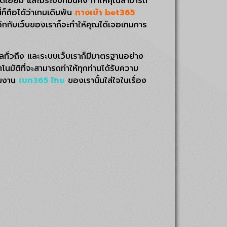
่ดีเยี่ยม และมีระบบที่มั่นคง ทำให้คุณสามารถ
ก็ถือได้ว่าเกมเดิมพัน
ทางเข้า bet365
ชิกกับเว็บของเราก็จะทำให้คุณได้เจอเกมการ
แลทั่วถึง และระบบเว็บเราก็มีมาตรฐานอย่าง
นมัติที่จะสามารถทำให้ทุกท่านได้รับความ
ีมงาน
เบท365 ไทย
ของเรานั้นใส่ใจในเรื่อง