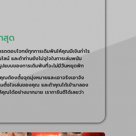
าสุด
รถตอบโจทย์ทุกการเดิมพันให้คุณมีเงินกำไร
นไลน์ และถ้าท่านยังไม่จุใจในการเล่นพนัน
รูปแบบของการเดิมพันที่จะไม่มีวันหยุดพัก
าคุณต้องตั้งจุดมุ่งหมายและเอาจริงเอาจัง
วามตั้งใจเล่นของคุณ และถ้าคุณได้เข้ามาลอง
้คุณได้อย่างมากมาย เราการันตีได้เลยว่า