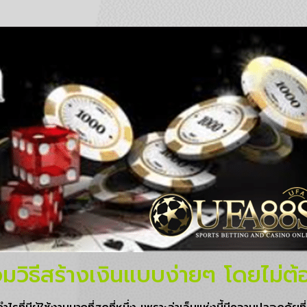
มวิธีสร้างเงินแบบง่ายๆ โดยไม่ต้