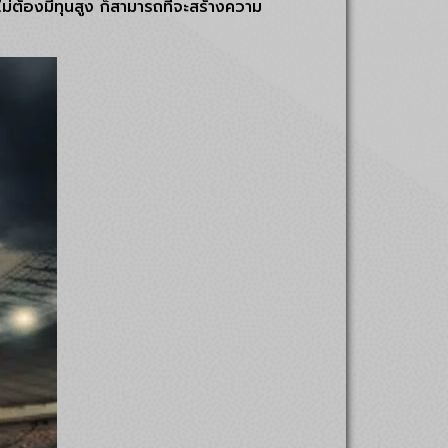
้ไม่ต้องมีทุนสูง ก็สามารถที่จะสร้างความ