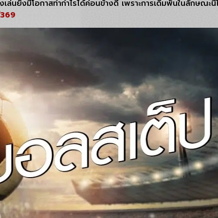
้ยิ่งเล่นยิ่งมีโอกาสทำกำไรได้ค่อนข้างดี เพราะการเดิมพันในลักษณะนี
์369