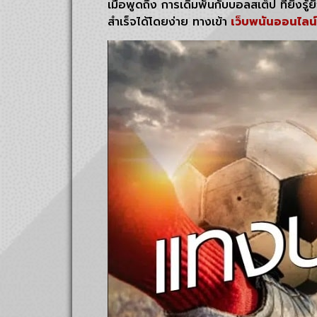
เมื่อพูดถึง การเดิมพันกับบอลสเต็ป ที่ยิ่งรู
สำเร็จได้โดยง่าย ทางเข้า
เว็บพนันออนไลน