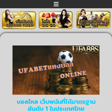
บอลไหล เว็บพนันที่ได้มาตรฐาน
อันดับ 1 ในประเทศไทย