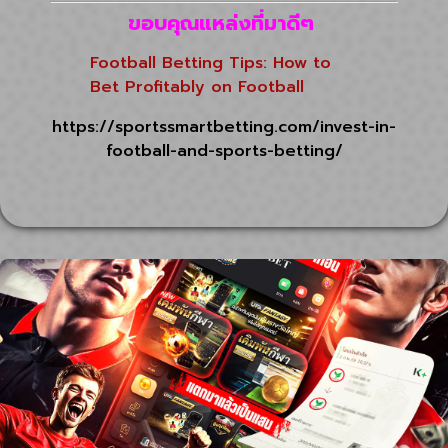
ขอบคุณแหล่งที่มาดีๆ
Football Betting Tips: How to
Bet Profitably on Football
https://sportssmartbetting.com/invest-in-
football-and-sports-betting/