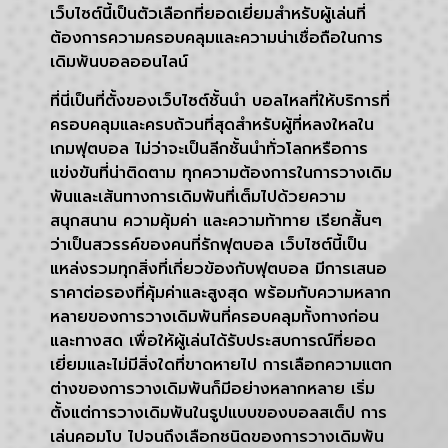
เว็บไซต์นี้เป็นตัวเลือกที่ยอดเยี่ยมสำหรับผู้เล่นที่
ต้องการความครอบคลุมและความน่าเชื่อถือในการ
เดิมพันบอลออนไลน์
ที่นี่เป็นที่ตั้งของเว็บไซต์ชั้นนำ บอลไหลที่ให้บริการที่
ครอบคลุมและครบถ้วนที่สุดสำหรับผู้ที่หลงใหลใน
เกมฟุตบอล ไม่ว่าจะเป็นลีกชั้นนำทั่วโลกหรือการ
แข่งขันที่น่าติดตาม ทุกความต้องการในการวางเดิม
พันและเส้นทางการเดิมพันที่เต็มไปด้วยความ
สนุกสนาน ความคุ้มค่า และความท้าทาย เรียกสั้นๆ
ว่าเป็นสวรรค์ของคนที่รักฟุตบอล เว็บไซต์นี้เป็น
แหล่งรวมทุกสิ่งที่เกี่ยวข้องกับฟุตบอล มีการเสนอ
ราคาต่อรองที่คุ้มค่าและสูงสุด พร้อมกับความหลาก
หลายของการวางเดิมพันที่ครอบคลุมทั้งทางก่อน
และทางสด เพื่อให้ผู้เล่นได้รับประสบการณ์ที่ยอด
เยี่ยมและไม่มีสิ่งใดที่ขาดหายไป การเลือกความแตก
ต่างของการวางเดิมพันก็มีอย่างหลากหลาย เริ่ม
ตั้งแต่การวางเดิมพันในรูปแบบของบอลสเต็ป การ
เล่นคอมโบ ไปจนถึงเลือกชนิดของการวางเดิมพัน