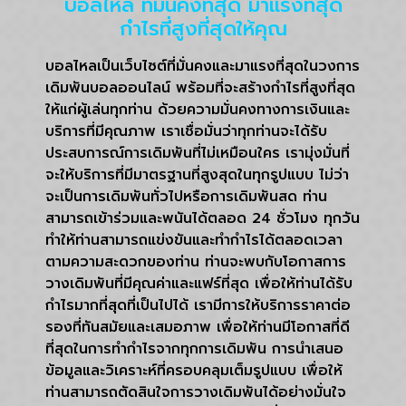
บอลไหล ที่มั่นคงที่สุด มาแรงที่สุด
กำไรที่สูงที่สุดให้คุณ
บอลไหลเป็นเว็บไซต์ที่มั่นคงและมาแรงที่สุดในวงการ
เดิมพันบอลออนไลน์ พร้อมที่จะสร้างกำไรที่สูงที่สุด
ให้แก่ผู้เล่นทุกท่าน ด้วยความมั่นคงทางการเงินและ
บริการที่มีคุณภาพ เราเชื่อมั่นว่าทุกท่านจะได้รับ
ประสบการณ์การเดิมพันที่ไม่เหมือนใคร เรามุ่งมั่นที่
จะให้บริการที่มีมาตรฐานที่สูงสุดในทุกรูปแบบ ไม่ว่า
จะเป็นการเดิมพันทั่วไปหรือการเดิมพันสด ท่าน
สามารถเข้าร่วมและพนันได้ตลอด 24 ชั่วโมง ทุกวัน
ทำให้ท่านสามารถแข่งขันและทำกำไรได้ตลอดเวลา
ตามความสะดวกของท่าน ท่านจะพบกับโอกาสการ
วางเดิมพันที่มีคุณค่าและแฟร์ที่สุด เพื่อให้ท่านได้รับ
กำไรมากที่สุดที่เป็นไปได้ เรามีการให้บริการราคาต่อ
รองที่ทันสมัยและเสมอภาพ เพื่อให้ท่านมีโอกาสที่ดี
ที่สุดในการทำกำไรจากทุกการเดิมพัน การนำเสนอ
ข้อมูลและวิเคราะห์ที่ครอบคลุมเต็มรูปแบบ เพื่อให้
ท่านสามารถตัดสินใจการวางเดิมพันได้อย่างมั่นใจ