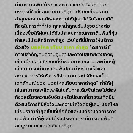
ทำการเดิมพันได้อย่างสะดวกและไร้กังวล ด้วย
บริการที่ใจดีและง่ายดายที่สุด เปรียบเทียบราคา
ล่าสุดของ บอลไหลจะช่วยให้ผู้เล่นได้รับโอกาสที่ดี
ที่สุดในการทำกำไร ทุกค่าน้ำถูกปรับปรุงอย่างต่อ
เนื่องเพื่อให้ผู้เล่นได้รับประสบการณ์การเดิมพันที่คุ้ม
ค่าและมีประสิทธิภาพที่สูง เว็บไซต์นี้มีการให้บริการ
ด้วยใจ
บอลไหล เทียบ ราคา ล่าสุด
โดยการให้
ความสำคัญกับความคุ้มค่าและความสบายใจของผู้
เล่น เนื่องจากมีระบบที่ง่ายต่อการใช้งานและทำให้ผู้
เล่นสามารถทำการเดิมพันได้อย่างรวดเร็วและ
สะดวก การให้บริการที่ง่ายดายและไร้กังวลเป็น
เอกลักษณ์ของ บอลไหลเทียบราคาล่าสุด” ทำให้ผู้
เล่นสามารถเพลิดเพลินไปกับการเดิมพันโดยไม่ต้อง
กังวลเรื่องความซับซ้อนหรือปัญหาที่อาจจะเกิดขึ้น
ด้วยบริการที่มีหัวใจและความใส่ใจต่อผู้เล่น บอลไหล
เทียบราคาล่าสุดเป็นที่เชื่อถือและนับถือในวงการการ
เดิมพัน ทำให้ผู้เล่นได้รับประสบการณ์การเดิมพันที่
สมบูรณ์แบบและไร้กังวลที่สุด