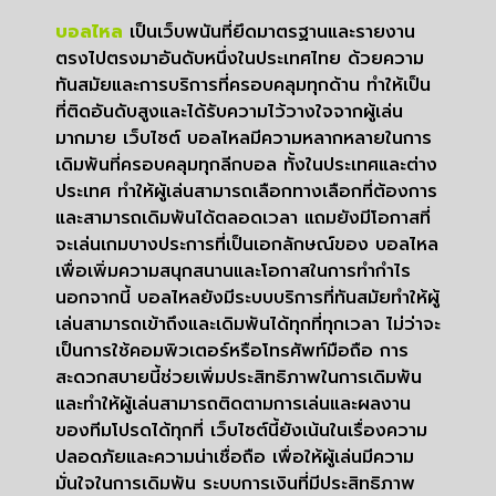
บอลไหล
เป็นเว็บพนันที่ยึดมาตรฐานและรายงาน
ตรงไปตรงมาอันดับหนึ่งในประเทศไทย ด้วยความ
ทันสมัยและการบริการที่ครอบคลุมทุกด้าน ทำให้เป็น
ที่ติดอันดับสูงและได้รับความไว้วางใจจากผู้เล่น
มากมาย เว็บไซต์ บอลไหลมีความหลากหลายในการ
เดิมพันที่ครอบคลุมทุกลีกบอล ทั้งในประเทศและต่าง
ประเทศ ทำให้ผู้เล่นสามารถเลือกทางเลือกที่ต้องการ
และสามารถเดิมพันได้ตลอดเวลา แถมยังมีโอกาสที่
จะเล่นเกมบางประการที่เป็นเอกลักษณ์ของ บอลไหล
เพื่อเพิ่มความสนุกสนานและโอกาสในการทำกำไร
นอกจากนี้ บอลไหลยังมีระบบบริการที่ทันสมัยทำให้ผู้
เล่นสามารถเข้าถึงและเดิมพันได้ทุกที่ทุกเวลา ไม่ว่าจะ
เป็นการใช้คอมพิวเตอร์หรือโทรศัพท์มือถือ การ
สะดวกสบายนี้ช่วยเพิ่มประสิทธิภาพในการเดิมพัน
และทำให้ผู้เล่นสามารถติดตามการเล่นและผลงาน
ของทีมโปรดได้ทุกที่ เว็บไซต์นี้ยังเน้นในเรื่องความ
ปลอดภัยและความน่าเชื่อถือ เพื่อให้ผู้เล่นมีความ
มั่นใจในการเดิมพัน ระบบการเงินที่มีประสิทธิภาพ