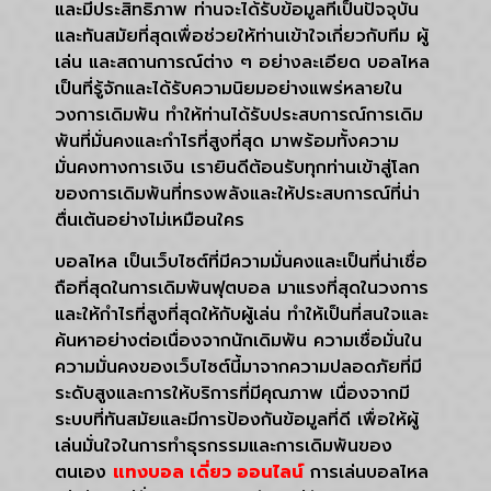
และมีประสิทธิภาพ ท่านจะได้รับข้อมูลที่เป็นปัจจุบัน
และทันสมัยที่สุดเพื่อช่วยให้ท่านเข้าใจเกี่ยวกับทีม ผู้
เล่น และสถานการณ์ต่าง ๆ อย่างละเอียด บอลไหล
เป็นที่รู้จักและได้รับความนิยมอย่างแพร่หลายใน
วงการเดิมพัน ทำให้ท่านได้รับประสบการณ์การเดิม
พันที่มั่นคงและกำไรที่สูงที่สุด มาพร้อมทั้งความ
มั่นคงทางการเงิน เรายินดีต้อนรับทุกท่านเข้าสู่โลก
ของการเดิมพันที่ทรงพลังและให้ประสบการณ์ที่น่า
ตื่นเต้นอย่างไม่เหมือนใคร
บอลไหล เป็นเว็บไซต์ที่มีความมั่นคงและเป็นที่น่าเชื่อ
ถือที่สุดในการเดิมพันฟุตบอล มาแรงที่สุดในวงการ
และให้กำไรที่สูงที่สุดให้กับผู้เล่น ทำให้เป็นที่สนใจและ
ค้นหาอย่างต่อเนื่องจากนักเดิมพัน ความเชื่อมั่นใน
ความมั่นคงของเว็บไซต์นี้มาจากความปลอดภัยที่มี
ระดับสูงและการให้บริการที่มีคุณภาพ เนื่องจากมี
ระบบที่ทันสมัยและมีการป้องกันข้อมูลที่ดี เพื่อให้ผู้
เล่นมั่นใจในการทำธุรกรรมและการเดิมพันของ
ตนเอง
แทงบอล เดี่ยว ออนไลน์
การเล่นบอลไหล