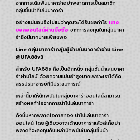
จากการเดิมพันบาคาร่าอย่าพลาดการเป็นสมาชิก
กลุ่มชั้นนำที่เล่นบาคาร่า
อย่างแน่นอนซึ่งไม่แน่ว่าคุณจะได้รับผลกำไร
แทง
บอลออนไลน์ผ่านมือถือ
จากการลงทุนในกลุ่มบาคา
ร่าซึ่งมีมากมายเพียงพอ
Line
กลุ่มบาคาร่ากลุ่มผู้นำเล่นบาคาร่าผ่าน Line
@UFA88v3
สำหรับ UFA88s ถือเป็นอีกหนึ่ง กลุ่มชั้นนำเล่นบาคา
ร่าผ่านไลน์ ด้วยความแม่นยำสูงมากเพราะเราได้คัด
สรรปรมาจารย์ที่มีประสบการณ์
เหล่านี้มาให้นักพนันในกลุ่มบาคาร่าออนไลน์สามารถ
สร้างผลกำไรจากการนำไปเล่นบาคาร่า
ดังนั้นหากพลาดโอกาสทอง นำไปเล่นบาคาร่า
ออนไลน์ โดยผู้เชี่ยวชาญด้านบาคาร่าแล้วล่ะก็อย่า
พลาดที่จะลงทุนกับเหล่านักพนันในกลุ่มชั้นนำ