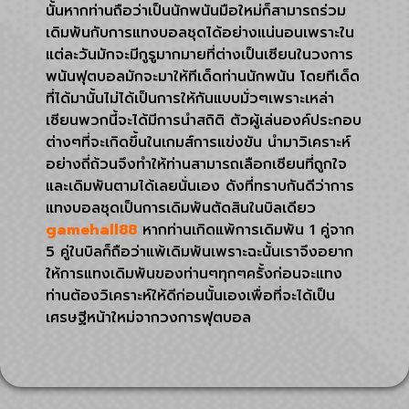
นั้นหากท่านถือว่าเป็นนักพนันมือใหม่ก็สามารถร่วม
เดิมพันกับการแทงบอลชุดได้อย่างแน่นอนเพราะใน
แต่ละวันมักจะมีกูรูมากมายที่ต่างเป็นเซียนในวงการ
พนันฟุตบอลมักจะมาให้ทีเด็ดท่านนักพนัน โดยทีเด็ด
ที่ได้มานั้นไม่ได้เป็นการให้กันแบบมั่วๆเพราะเหล่า
เซียนพวกนี้จะได้มีการนำสถิติ ตัวผู้เล่นองค์ประกอบ
ต่างๆที่จะเกิดขึ้นในเกมส์การแข่งขัน นำมาวิเคราะห์
อย่างถี่ถ้วนจึงทำให้ท่านสามารถเลือกเซียนที่ถูกใจ
และเดิมพันตามได้เลยนั่นเอง ดังที่ทราบกันดีว่าการ
แทงบอลชุดเป็นการเดิมพันตัดสินในบิลเดียว
gamehall88
หากท่านเกิดแพ้การเดิมพัน 1 คู่จาก
5 คู่ในบิลก็ถือว่าแพ้เดิมพันเพราะฉะนั้นเราจึงอยาก
ให้การแทงเดิมพันของท่านๆทุกๆครั้งก่อนจะแทง
ท่านต้องวิเคราะห์ให้ดีก่อนนั้นเองเพื่อที่จะได้เป็น
เศรษฐีหน้าใหม่จากวงการฟุตบอล