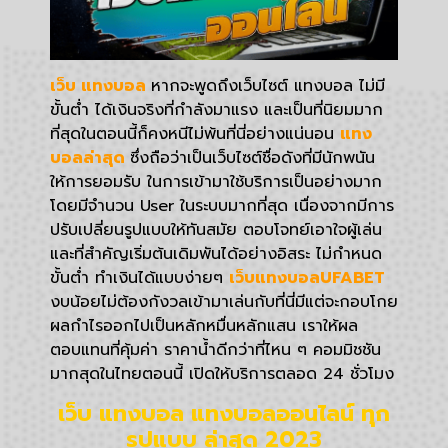
เว็บ แทงบอล
หากจะพูดถึงเว็บไซต์ แทงบอล ไม่มี
ขั้นต่ํา ได้เงินจริงที่กำลังมาแรง และเป็นที่นิยมมาก
ที่สุดในตอนนี้ก็คงหนีไม่พ้นที่นี่อย่างแน่นอน
แทง
บอลล่าสุด
ซึ่งถือว่าเป็นเว็บไซต์ชื่อดังที่มีนักพนัน
ให้การยอมรับ ในการเข้ามาใช้บริการเป็นอย่างมาก
โดยมีจำนวน User ในระบบมากที่สุด เนื่องจากมีการ
ปรับเปลี่ยนรูปแบบให้ทันสมัย ตอบโจทย์เอาใจผู้เล่น
และที่สำคัญเริ่มต้นเดิมพันได้อย่างอิสระ ไม่กำหนด
ขั้นต่ำ ทำเงินได้แบบง่ายๆ
เว็บแทงบอลUFABET
งบน้อยไม่ต้องกังวลเข้ามาเล่นกับที่นี่มีแต่จะกอบโกย
ผลกำไรออกไปเป็นหลักหมื่นหลักแสน เราให้ผล
ตอบแทนที่คุ้มค่า ราคาน้ำดีกว่าที่ไหน ๆ คอมมิชชัน
มากสุดในไทยตอนนี้ เปิดให้บริการตลอด 24 ชั่วโมง
เว็บ แทงบอล แทงบอลออนไลน์ ทุก
รูปแบบ ล่าสุด 2023