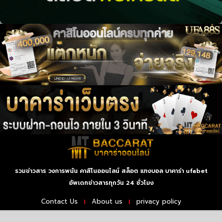
รวมข่าวสาร วงการพนัน คาสิโนออนไลน์ สล็อต แทงบอล
บาคาร่า ufabet
อัพเดทข่าวสารทุกวัน 24 ชั่วโมง
Contact Us
About us
privacy policy