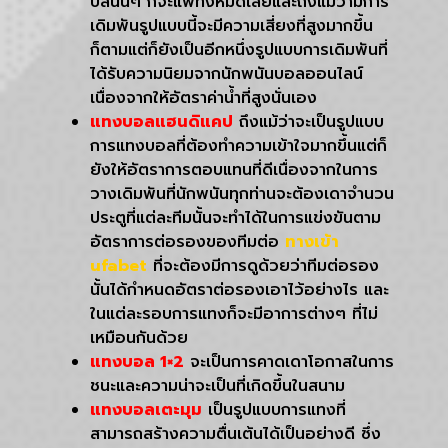
บิลนั้นๆ ก็จะแพ้ทั้งหมดเลยและถึงแม้ว่ามีการ
เดิมพันรูปแบบนี้จะมีความเสี่ยงที่สูงมากขึ้น
ก็ตามแต่ก็ยังเป็นอีกหนึ่งรูปแบบการเดิมพันที่
ได้รับความนิยมจากนักพนันบอลออนไลน์
เนื่องจากให้อัตราค่าน้ำที่สูงนั่นเอง
แทงบอลแฮนดิแคป
ถึงแม้ว่าจะเป็นรูปแบบ
การแทงบอลที่ต้องทำความเข้าใจมากขึ้นแต่ก็
ยังให้อัตราการตอบแทนที่ดีเนื่องจากในการ
วางเดิมพันที่นักพนันทุกท่านจะต้องเดาจำนวน
ประตูที่แต่ละทีมนั้นจะทำได้ในการแข่งขันตาม
อัตราการต่อรองของทีมต่อ
ทางเข้า
ufabet
ที่จะต้องมีการดูด้วยว่าทีมต่อรอง
นั้นได้กำหนดอัตราต่อรองเอาไว้อย่างไร และ
ในแต่ละรอบการแทงก็จะมีอาการต่างๆ ที่ไม่
เหมือนกันด้วย
แทงบอล 1×2
จะเป็นการคาดเดาโอกาสในการ
ชนะและความน่าจะเป็นที่เกิดขึ้นในสนาม
แทงบอลเตะมุม
เป็นรูปแบบการแทงที่
สามารถสร้างความตื่นเต้นได้เป็นอย่างดี ซึ่ง