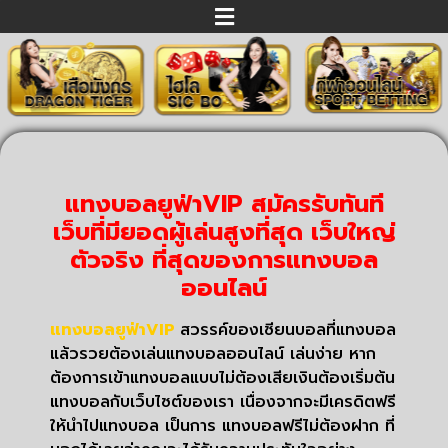
แทงบอลยูฟ่าVIP สมัครรับทันที
เว็บที่มียอดผู้เล่นสูงที่สุด เว็บใหญ่
ตัวจริง ที่สุดของการแทงบอล
ออนไลน์
แทงบอลยูฟ่าVIP
สวรรค์ของเซียนบอลที่แทงบอล
แล้วรวยต้องเล่นแทงบอลออนไลน์ เล่นง่าย หาก
ต้องการเข้าแทงบอลแบบไม่ต้องเสียเงินต้องเริ่มต้น
แทงบอลกับเว็บไซต์ของเรา เนื่องจากจะมีเครดิตฟรี
ให้นำไปแทงบอล เป็นการ แทงบอลฟรีไม่ต้องฝาก ที่