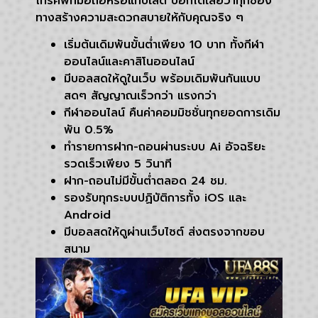
โทรศัพท์มือถือหรือแท็บเล็ต บอกได้เลยว่าทุกช่อง
ทางสร้างความสะดวกสบายให้กับคุณจริง ๆ
เริ่มต้นเดิมพันขั้นต่ำเพียง 10 บาท ทั้งกีฬา
ออนไลน์และคาสิโนออนไลน์
มีบอลสดให้ดูในเว็บ พร้อมเดิมพันกันแบบ
สดๆ สัญญาณเร็วกว่า แรงกว่า
กีฬาออนไลน์ คืนค่าคอมมิชชั่นทุกยอดการเดิม
พัน 0.5%
ทำรายการฝาก-ถอนผ่านระบบ Ai อัจฉริยะ
รวดเร็วเพียง 5 วินาที
ฝาก-ถอนไม่มีขั้นต่ำตลอด 24 ชม.
รองรับทุกระบบปฏิบัติการทั้ง iOS และ
Android
มีบอลสดให้ดูผ่านเว็บไซต์ ส่งตรงจากขอบ
สนาม