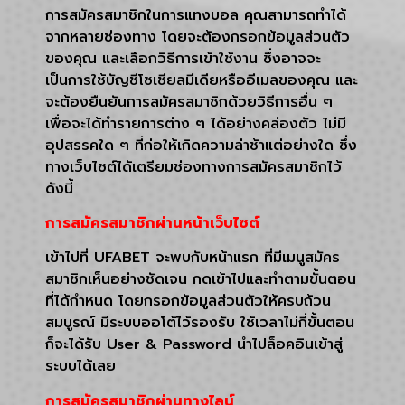
การสมัครสมาชิกในการแทงบอล คุณสามารถทำได้
จากหลายช่องทาง โดยจะต้องกรอกข้อมูลส่วนตัว
ของคุณ และเลือกวิธีการเข้าใช้งาน ซึ่งอาจจะ
เป็นการใช้บัญชีโซเชียลมีเดียหรืออีเมลของคุณ และ
จะต้องยืนยันการสมัครสมาชิกด้วยวิธีการอื่น ๆ
เพื่อจะได้ทำรายการต่าง ๆ ได้อย่างคล่องตัว ไม่มี
อุปสรรคใด ๆ ที่ก่อให้เกิดความล่าช้าแต่อย่างใด ซึ่ง
ทางเว็บไซต์ได้เตรียมช่องทางการสมัครสมาชิกไว้
ดังนี้
การสมัครสมาชิกผ่านหน้าเว็บไซต์
เข้าไปที่ UFABET จะพบกับหน้าแรก ที่มีเมนูสมัคร
สมาชิกเห็นอย่างชัดเจน กดเข้าไปและทำตามขั้นตอน
ที่ได้กำหนด โดยกรอกข้อมูลส่วนตัวให้ครบถ้วน
สมบูรณ์ มีระบบออโต้ไว้รองรับ ใช้เวลาไม่กี่ขั้นตอน
ก็จะได้รับ User & Password นำไปล็อคอินเข้าสู่
ระบบได้เลย
การสมัครสมาชิกผ่านทางไลน์