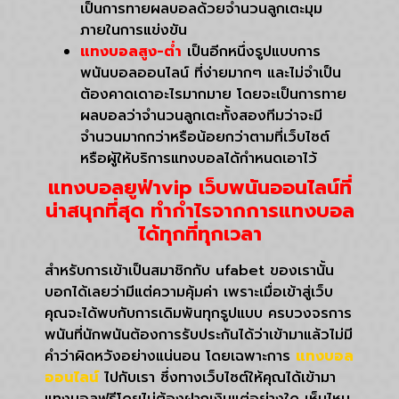
เป็นการทายผลบอลด้วยจำนวนลูกเตะมุม
ภายในการแข่งขัน
แทงบอลสูง-ต่ำ
เป็นอีกหนึ่งรูปแบบการ
พนันบอลออนไลน์ ที่ง่ายมากๆ และไม่จำเป็น
ต้องคาดเดาอะไรมากมาย โดยจะเป็นการทาย
ผลบอลว่าจำนวนลูกเตะทั้งสองทีมว่าจะมี
จำนวนมากกว่าหรือน้อยกว่าตามที่เว็บไซต์
หรือผู้ให้บริการแทงบอลได้กำหนดเอาไว้
แทงบอลยูฟ่าvip เว็บพนันออนไลน์ที่
น่าสนุกที่สุด ทำกำไรจากการแทงบอล
ได้ทุกที่ทุกเวลา
สำหรับการเข้าเป็นสมาชิกกับ ufabet ของเรานั้น
บอกได้เลยว่ามีแต่ความคุ้มค่า เพราะเมื่อเข้าสู่เว็บ
คุณจะได้พบกับการเดิมพันทุกรูปแบบ ครบวงจรการ
พนันที่นักพนันต้องการรับประกันได้ว่าเข้ามาแล้วไม่มี
คำว่าผิดหวังอย่างแน่นอน โดยเฉพาะการ
แทงบอล
ออนไลน์
ไปกับเรา ซึ่งทางเว็บไซต์ให้คุณได้เข้ามา