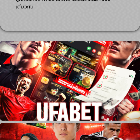
เดียวกัน