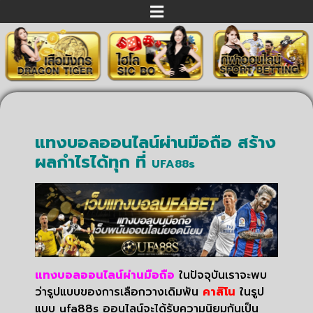
แทงบอลออนไลน์ผ่านมือถือ สร้าง
ผลกำไรได้ทุก ที่
UFA88s
แทงบอลออนไลน์ผ่านมือถือ
ในปัจจุบันเราจะพบ
ว่ารูปแบบของการเลือกวางเดิมพัน
คาสิโน
ในรูป
แบบ ufa88s ออนไลน์จะได้รับความนิยมกันเป็น