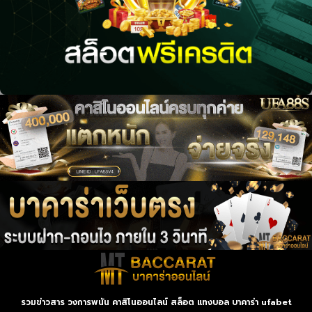
รวมข่าวสาร วงการพนัน คาสิโนออนไลน์ สล็อต แทงบอล
บาคาร่า ufabet