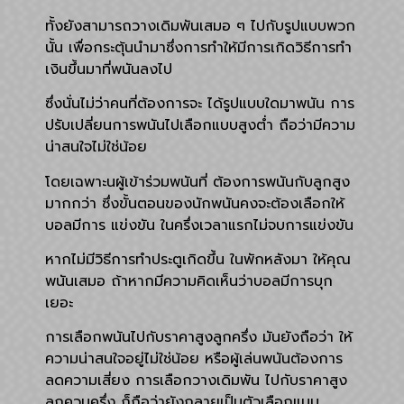
ทั้งยังสามารถวางเดิมพันเสมอ ๆ ไปกับรูปแบบพวก
นั้น เพื่อกระตุ้นนำมาซึ่งการทำให้มีการเกิดวิธีการทำ
เงินขึ้นมาที่พนันลงไป​
ซึ่งนั่นไม่ว่าคนที่ต้องการจะ ได้รูปแบบใดมาพนัน การ
ปรับเปลี่ยนการพนันไปเลือกแบบสูงต่ำ ถือว่ามีความ
น่าสนใจไม่ใช่น้อย
โดยเฉพาะนผู้เข้าร่วมพนันที่ ต้องการพนันกับลูกสูง
มากกว่า​ ซึ่งขั้นตอนของนักพนันคงจะต้องเลือกให้
บอลมีการ แข่งขัน ในครึ่งเวลาแรกไม่จบการแข่งขัน
หากไม่มีวิธีการทำประตูเกิดขึ้น ในพักหลังมา ให้คุณ
พนันเสมอ​ ถ้าหากมีความคิดเห็นว่าบอลมีการบุก
เยอะ
การเลือกพนันไปกับราคาสูงลูกครึ่ง มันยังถือว่า ให้
ความน่าสนใจอยู่ไม่ใช่น้อย หรือผู้เล่นพนันต้องการ
ลดความเสี่ยง การเลือกวางเดิมพัน
ไปกับราคาสูง
ลูกควบครึ่ง ก็ถือว่ายังกลายเป็นตัวเลือกแบบ