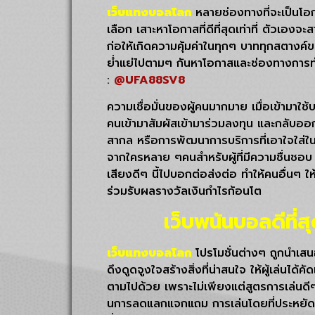
เว็บแทงบอลโลก
หลายช่องทางที่จะเป็นโอ
เลือก เสาะหาโอกาสที่ดีที่สุดเท่าที่ ตัวเอง
ก่อให้เกิดความคุ้มค่าในทุกๆ บาททุกสตาง
ย่ำแย่ไปตามๆ กันหาโอกาสและช่องทางการทำ
:
@UFA88SV8
ความเชื่อมั่นของผู้คนมากมาย เมื่อเข้ามาใช้
คนเข้ามาสัมผัสเข้ามาร่วมลงทุน และกลับออก
สากล หรือการพัฒนาการบริการที่เอาใจใส่ในทุ
จากใครหลาย ๆคนสำหรับผู้ที่มีความชื่นชอบ 
เสียงดีๆ นี้ไปบอกต่อส่งต่อ ทำให้คนอื่นๆ ใ
ร่วมรับผลรางวัลเงินกำไรก้อนโต
เว็บพนันบอลดีที่ส
เว็บแทงบอลโลก
โปรโมชั่นต่างๆ ถูกนำเสน
ดึงดูดจูงใจสร้างสิ่งที่น่าสนใจ ให้ผู้เล่นได้ค
ตามไปด้วย เพราะไม่เพียงแต่สูตรการเล่นด
นการลดแลกแจกแถม การเล่นโดยที่ประหยัดเงิ