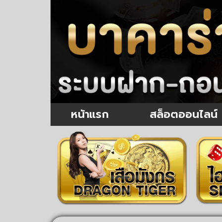
หน้าแรก
สล็อตออนไลน์