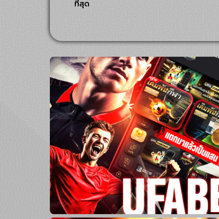
ที่สุด