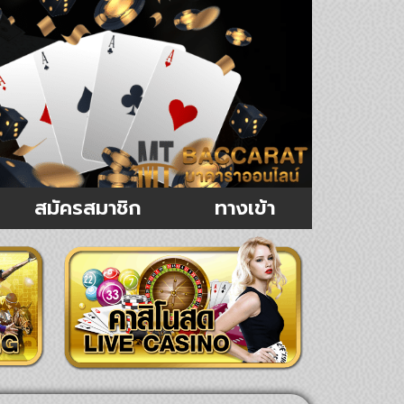
สมัครสมาชิก
ทางเข้า