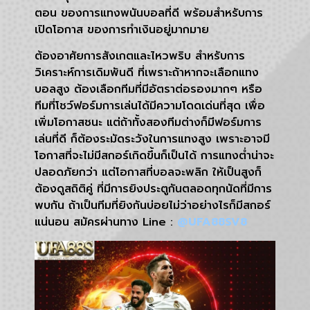
ตอน ของการแทงพนันบอลที่ดี พร้อมสำหรับการ
เปิดโอกาส ของการทำเงินอยู่มากมาย
ต้องอาศัยการสังเกตและไหวพริบ สำหรับการ
วิเคราะห์การเดิมพันดี ที่เพราะถ้าหากจะเลือกแทง
บอลสูง ต้องเลือกทีมที่มีอัตราต่อรองมากๆ หรือ
ทีมที่โชว์ฟอร์มการเล่นได้มีความโดดเด่นที่สุด เพื่อ
เพิ่มโอกาสชนะ แต่ถ้าทั้งสองทีมต่างก็มีฟอร์มการ
เล่นที่ดี ก็ต้องระมัดระวังในการแทงสูง เพราะอาจมี
โอกาสที่จะไม่มีสกอร์เกิดขึ้นก็เป็นได้ การแทงต่ำน่าจะ
ปลอดภัยกว่า แต่โอกาสที่บอลจะพลิก ให้เป็นสูงก็
ต้องดูสถิติคู่ ที่มีการยิงประตูกันตลอดทุกนัดที่มีการ
พบกัน ถ้าเป็นทีมที่ยิงกันบ่อยไม่ว่าอย่างไรก็มีสกอร์
แน่นอน สมัครผ่านทาง Line :
@UFA88SV8