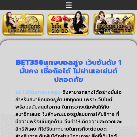
BET356แทงบอลสูง
เว็บอันดับ 1
มั่นคง เชื่อถือได้ ไม่ผ่านเอเย่นต์
ปลอดภัย
BET356แทงบอลสูง
จึงสามารถแทงได้อย่างมั่นใจ
สำหรับสมาชิกของยูฟ่าเบททุกคน เพราะเว็บไซต์
พร้อมสนับสนุนโอกาส ในการวางเดิมพันให้กับ
สมาชิกเสมอ ในลักษณะของรูปแบบการให้บริการ ที่
มีความพร้อมในทุกด้าน จึงทำให้เกิดความสะดวกและ
สิทธิพิเศษ ที่ได้รับมากมายในการที่จะต่อยอด
สำหรับการเดิมพันได้อย่างมีคุณภาพ สิ่งที่เว็บไซต์