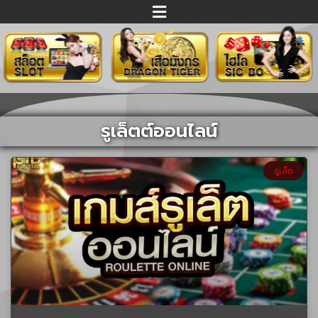
รูเล็ตต์ออนไลน์
รูเล็ต