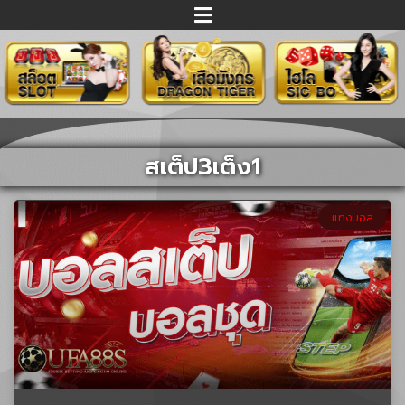
สเต็ป3เต็ง1
แทงบอล