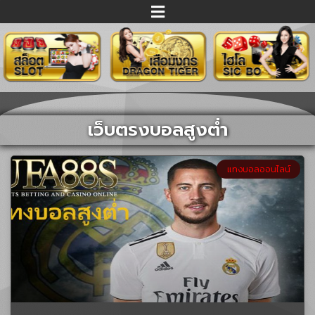
เว็บตรงบอลสูงต่ำ
แทงบอลออนไลน์