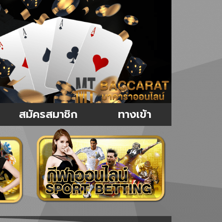
สมัครสมาชิก
ทางเข้า