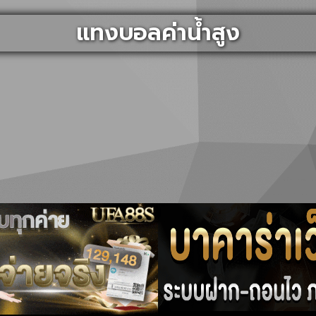
แทงบอลค่าน้ำสูง