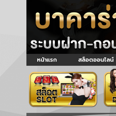
หน้าแรก
สล็อตออนไลน์