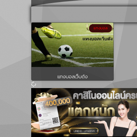
แทงบอล
แทงบอลเว็บดัง