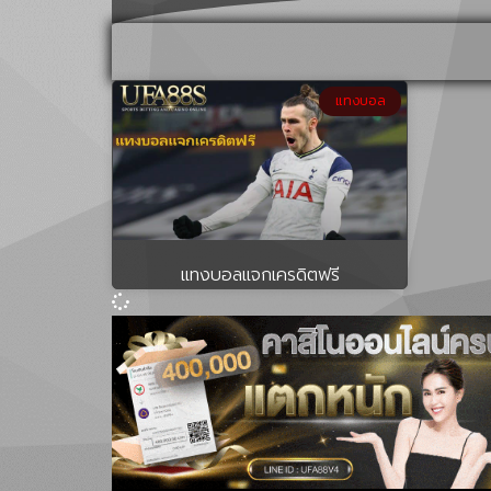
แทงบอล
แทงบอลแจกเครดิตฟรี