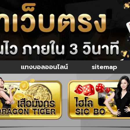
แทงบอลออนไลน์
sitemap