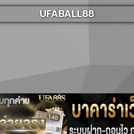
UFABALL88