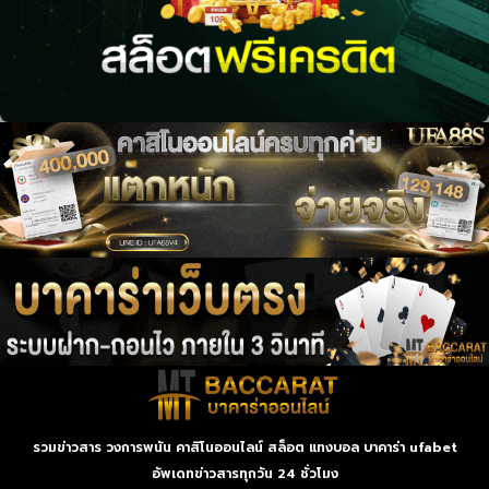
รวมข่าวสาร วงการพนัน คาสิโนออนไลน์ สล็อต แทงบอล
บาคาร่า ufabet
อัพเดทข่าวสารทุกวัน 24 ชั่วโมง