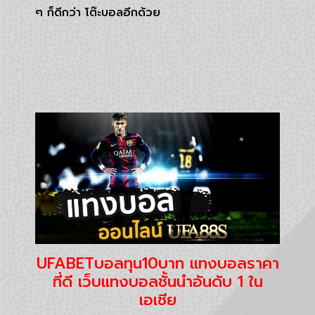
ๆ ก็ดีกว่า โต๊ะบอลอีกด้วย
UFABETบอลทุน10บาท แทงบอลราคา
ที่ดี เว็บแทงบอลชั้นนำอันดับ 1 ใน
เอเชีย